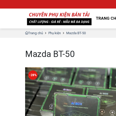
TRANG C
Trang chủ
Phụ kiện
Mazda BT-50
Mazda BT-50
-28%