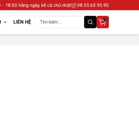
 - 18:00 hằng ngày, kể cả chủ nhật
08.55.60.90.90
0
N
LIÊN HỆ