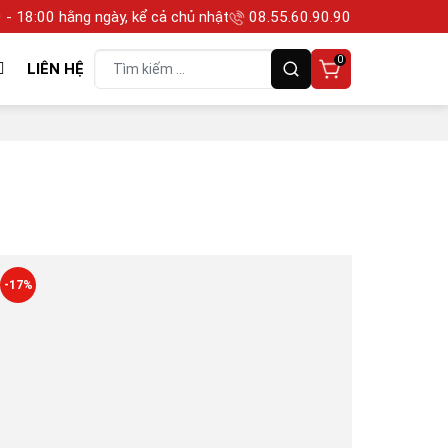
 - 18:00 hằng ngày, kể cả chủ nhật
08.55.60.90.90
0
LIÊN HỆ
-17%