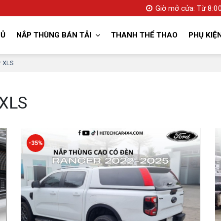
Giờ mở cửa: Từ 8:00
HỦ
NẮP THÙNG BÁN TẢI
THANH THỂ THAO
PHỤ KIỆ
r XLS
 XLS
-35%