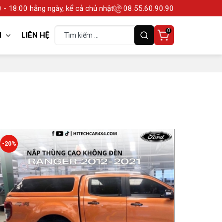
 - 18:00 hằng ngày, kể cả chủ nhật
08.55.60.90.90
0
N
LIÊN HỆ
-20%