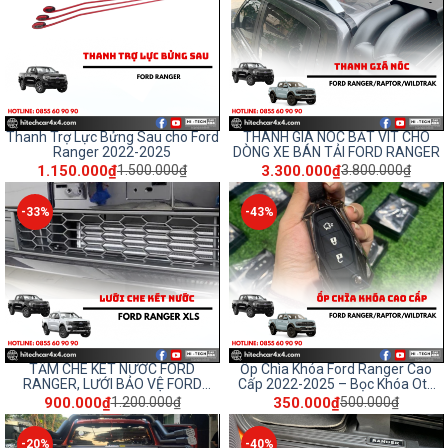
Thanh Trợ Lực Bửng Sau cho Ford
THANH GIÁ NÓC BẮT VÍT CHO
Ranger 2022-2025
DÒNG XE BÁN TẢI FORD RANGER
1.150.000₫
3.300.000₫
1.500.000₫
3.800.000₫
-33%
-43%
TẤM CHE KÉT NƯỚC FORD
Ốp Chìa Khóa Ford Ranger Cao
RANGER, LƯỚI BẢO VỆ FORD
Cấp 2022-2025 – Bọc Khóa Oto
NEXTGEN
Hợp Kim Chống Trầy Xước, Phụ
900.000₫
350.000₫
1.200.000₫
500.000₫
Kiện ô tô
-20%
-40%