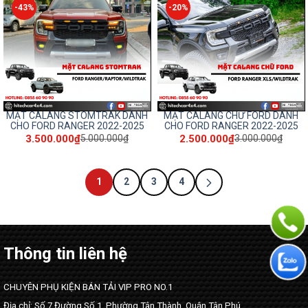
-43%
-20%
MẶT CALANG STOMTRAK DÀNH
MẶT CALANG CHỮ FORD DÀNH
CHO FORD RANGER 2022-2025
CHO FORD RANGER 2022-2025
3.500.000₫
2.500.000₫
5.000.000₫
3.000.000₫
1
2
3
4
Thông tin liên hệ
CHUYÊN PHỤ KIỆN BÁN TẢI VIP PRO NO.1
Địa chỉ: Số 7 Đường Số 1, Phường Tân Thành, Quận Tân Phú