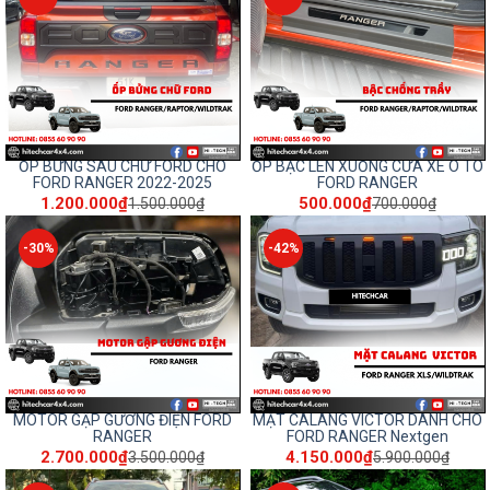
ỐP BỬNG SAU CHỮ FORD CHO
ỐP BẬC LÊN XUỐNG CỬA XE Ô TÔ
FORD RANGER 2022-2025
FORD RANGER
1.200.000₫
500.000₫
1.500.000₫
700.000₫
-30%
-42%
MOTOR GẬP GƯƠNG ĐIỆN FORD
MẶT CALANG VICTOR DÀNH CHO
RANGER
FORD RANGER Nextgen
2.700.000₫
4.150.000₫
3.500.000₫
5.900.000₫