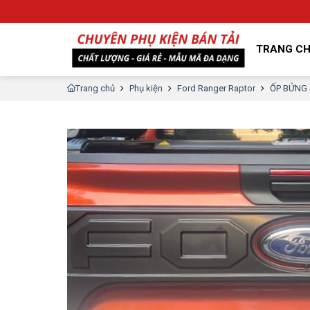
TRANG C
Trang chủ
Phụ kiện
Ford Ranger Raptor
ỐP BỬNG 