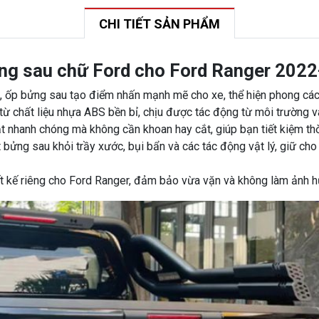
CHI TIẾT SẢN PHẨM
ững sau chữ Ford cho Ford Ranger 202
t, ốp bửng sau tạo điểm nhấn mạnh mẽ cho xe, thể hiện phong cách
ừ chất liệu nhựa ABS bền bỉ, chịu được tác động từ môi trường và 
t nhanh chóng mà không cần khoan hay cắt, giúp bạn tiết kiệm thờ
 bửng sau khỏi trầy xước, bụi bẩn và các tác động vật lý, giữ ch
ết kế riêng cho Ford Ranger, đảm bảo vừa vặn và không làm ảnh