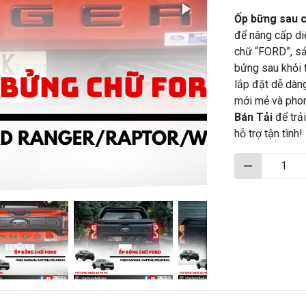
Ốp bững sau 
để nâng cấp di
chữ “FORD”, s
bửng sau khỏi t
lắp đặt dễ dàn
mới mẻ và phon
Bán Tải
để trả
hỗ trợ tận tình!