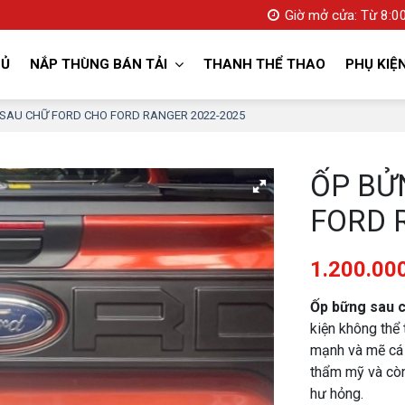
Giờ mở cửa: Từ 8:00
HỦ
NẮP THÙNG BÁN TẢI
THANH THỂ THAO
PHỤ KIỆ
SAU CHỮ FORD CHO FORD RANGER 2022-2025
ỐP BỬ
FORD 
1.200.00
Ốp bững sau 
kiện không thể
mạnh và mẽ cá 
thẩm mỹ và còn
hư hỏng.