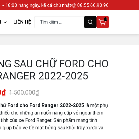
 - 18:00 hằng ngày, kể cả chủ nhật
08.55.60.90.90
0
N
LIÊN HỆ
NG SAU CHỮ FORD CHO
RANGER 2022-2025
0₫
1.500.000₫
chữ Ford cho Ford Ranger 2022-2025
là một phụ
 thiếu cho những ai muốn nâng cấp vẻ ngoài thêm
tính của xe Ford Ranger. Sản phẩm mang tính
 giúp bảo vệ bề mặt bửng sau khỏi trầy xước và