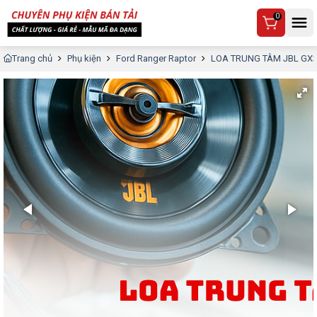
0
Trang chủ
Phụ kiện
Ford Ranger Raptor
LOA TRUNG TÂM JBL GX3