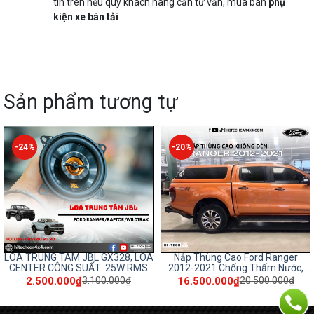
tin trên nếu quý khách hàng cần tư vấn, mua bán
phụ
kiện xe bán tải
Sản phẩm tương tự
-20%
-11%
LOA
Nắp Thùng Cao Ford Ranger
VÈ CUA LỐP Ô TÔ FORD RAN
MS
2012-2021 Chống Thấm Nước,
2.800.000₫
3.100.000₫
Giữ An Toàn Cho Hàng Hóa
16.500.000₫
20.500.000₫