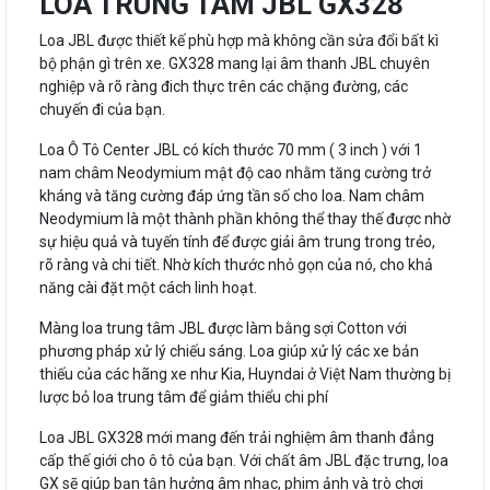
LOA TRUNG TÂM JBL GX328
Loa JBL được thiết kế phù hợp mà không cần sửa đổi bất kì
bộ phận gì trên xe. GX328 mang lại âm thanh JBL chuyên
nghiệp và rõ ràng đich thực trên các chặng đường, các
chuyến đi của bạn.
Loa Ô Tô Center JBL có kích thước 70 mm ( 3 inch ) với 1
nam châm Neodymium mật độ cao nhằm tăng cường trở
kháng và tăng cường đáp ứng tần số cho loa. Nam châm
Neodymium là một thành phần không thể thay thế được nhờ
sự hiệu quả và tuyến tính để được giải âm trung trong trẻo,
rõ ràng và chi tiết. Nhờ kích thước nhỏ gọn của nó, cho khả
năng cài đặt một cách linh hoạt.
Màng loa trung tâm JBL được làm bằng sợi Cotton với
phương pháp xử lý chiếu sáng. Loa giúp xử lý các xe bản
thiếu của các hãng xe như Kia, Huyndai ở Việt Nam thường bị
lược bỏ loa trung tâm để giảm thiểu chi phí
Loa JBL GX328 mới mang đến trải nghiệm âm thanh đẳng
cấp thế giới cho ô tô của bạn. Với chất âm JBL đặc trưng, loa
GX sẽ giúp bạn tận hưởng âm nhạc, phim ảnh và trò chơi