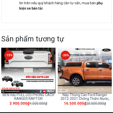
tin trên nếu quý khách hàng cần tư vấn, mua bán
phụ
kiện xe bán tải
Sản phẩm tương tự
-20%
-11%
Nắp Thùng Cao Ford Ranger
VÈ CUA LỐP Ô TÔ FORD RANGER
2012-2021 Chống Thấm Nước,
2.800.000₫
3.100.000₫
Giữ An Toàn Cho Hàng Hóa
16.500.000₫
20.500.000₫