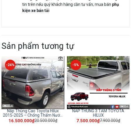
tin trên nếu quý khách hàng cần tư vấn, mua bán
phụ
kiện xe bán tải
Sản phẩm tương tự
-5%
-35%
NẮP THÙNG 3 TẤM TOYOTA
Nắp Thùng Cao Dành Cho Xe Bán
HILUX
Tải Toyota Hilux – Có Đèn Phanh,
Chống Nước, Bảo Vệ Hàng Hóa
7.500.000₫
18.500.000₫
7.900.000₫
24.900.000₫