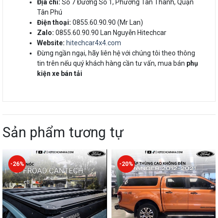
Địa chỉ:
Số 7 Đường Số 1, Phường Tân Thành, Quận
Tân Phú
Điện thoại:
0855.60.90.90 (Mr Lan)
Zalo:
0855.60.90.90 Lan Nguyễn Hitechcar
Website:
hitechcar4x4.com
Đừng ngần ngại, hãy liên hệ với chúng tôi theo thông
tin trên nếu quý khách hàng cần tư vấn, mua bán
phụ
kiện xe bán tải
Sản phẩm tương tự
-20%
-11%